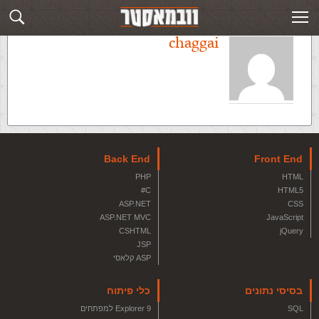
chaggai
Back End
Front End
PHP
HTML
C#
HTML5
ASP.NET
CSS
ASP.NET MVC
JavaScript
CSHTML
jQuery
JSP
ASP קלאסי
בסיסי נתונים
כלי פיתוח
SQL
Explorer 9 למפתחים