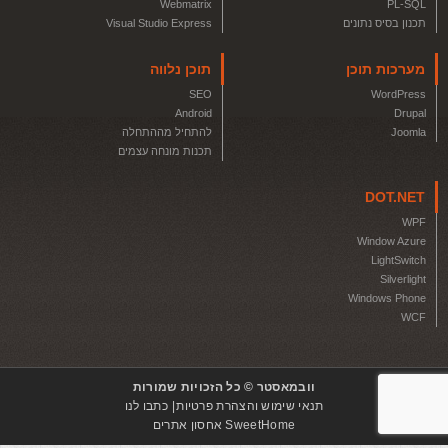
Webmatrix
PL-SQL
תכנון בסיס נתונים
Visual Studio Express
מערכות תוכן
תוכן נלווה
SEO
WordPress
Android
Drupal
Joomla
להתחיל מההתחלה
תכנות מונחה עצמים
DOT.NET
WPF
Window Azure
LightSwitch
Silverlight
Windows Phone
WCF
וובמאסטר © כל הזכויות שמורות
תנאי שימוש והצהרת פרטיות
כתבו לנו
SweetHome אחסון אתרים