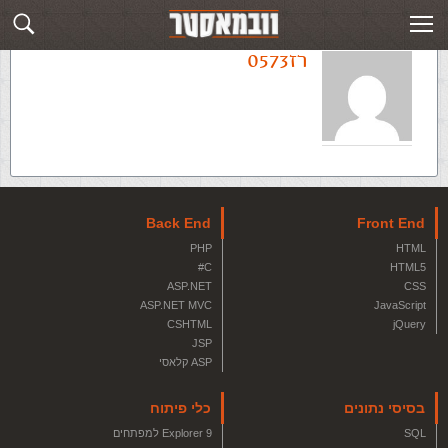
רז0573
Back End
Front End
PHP
HTML
C#
HTML5
ASP.NET
CSS
ASP.NET MVC
JavaScript
CSHTML
jQuery
JSP
ASP קלאסי
בסיסי נתונים
כלי פיתוח
SQL
Explorer 9 למפתחים