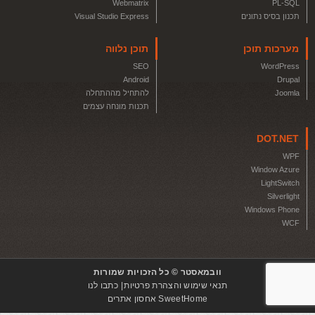
Webmatrix
PL-SQL
תכנון בסיס נתונים
Visual Studio Express
מערכות תוכן
תוכן נלווה
SEO
WordPress
Android
Drupal
Joomla
להתחיל מההתחלה
תכנות מונחה עצמים
DOT.NET
WPF
Window Azure
LightSwitch
Silverlight
Windows Phone
WCF
וובמאסטר © כל הזכויות שמורות
תנאי שימוש והצהרת פרטיות
כתבו לנו
SweetHome אחסון אתרים