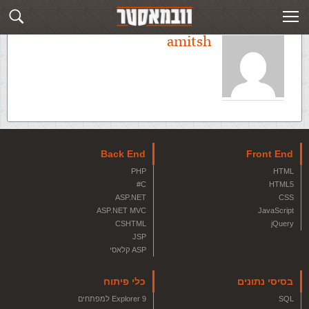
amitsh
Back End
Front End
PHP
HTML
C#
HTML5
ASP.NET
CSS
ASP.NET MVC
JavaScript
CSHTML
jQuery
JSP
ASP קלאסי
בסיסי נתונים
כלי פיתוח
SQL
Explorer 9 למפתחים