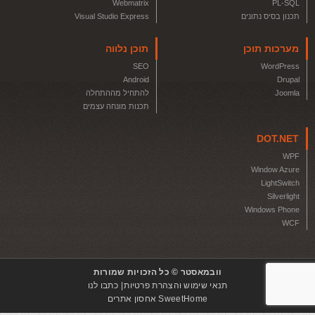
Webmatrix
PL-SQL
תכנון בסיס נתונים
Visual Studio Express
מערכות תוכן
תוכן נלווה
SEO
WordPress
Android
Drupal
Joomla
להתחיל מההתחלה
תכנות מונחה עצמים
DOT.NET
WPF
Window Azure
LightSwitch
Silverlight
Windows Phone
WCF
וובמאסטר © כל הזכויות שמורות
תנאי שימוש והצהרת פרטיות
כתבו לנו
SweetHome אחסון אתרים