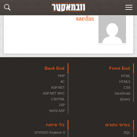
sardin
Back End
Front End
PHP
HTML
C#
HTML5
ASP.NET
CSS
ASP.NET MVC
JavaScript
CSHTML
jQuery
JSP
ASP קלאסי
בסיסי נתונים
כלי פיתוח
SQL
Explorer 9 למפתחים