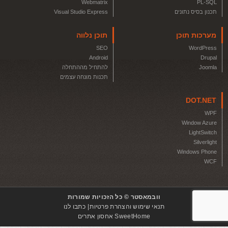
Webmatrix
PL-SQL
תכנון בסיס נתונים
Visual Studio Express
מערכות תוכן
תוכן נלווה
SEO
WordPress
Android
Drupal
Joomla
להתחיל מההתחלה
תכנות מונחה עצמים
DOT.NET
WPF
Window Azure
LightSwitch
Silverlight
Windows Phone
WCF
וובמאסטר © כל הזכויות שמורות
תנאי שימוש והצהרת פרטיות
כתבו לנו
SweetHome אחסון אתרים