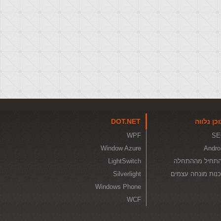
כן נלווה
DOT.NET
WPF
SE
Window Azure
Andro
תחיל מההתחלה
LightSwitch
נות מונחה עצמים
Silverlight
Windows Phone
WCF