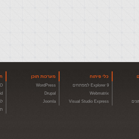
ם
כלי פיתוח
מערכות תוכן
תו
Explorer 9 למפתחים
WordPress
O
id
Drupal
Webmatrix
ונים
Visual Studio Express
Joomla
לה
תכ