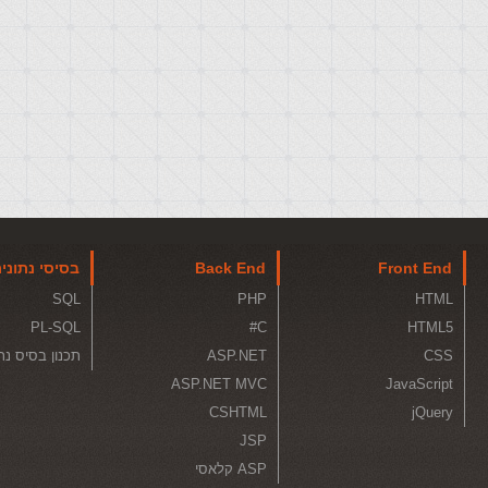
Front End
Back End
בסיסי נתוני
SQL
PHP
HTML
PL-SQL
C#
HTML5
CSS
ASP.NET
תכנון בסיס נת
ASP.NET MVC
JavaScript
CSHTML
jQuery
JSP
ASP קלאסי