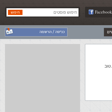
Facebook
ים
כניסה / הרשמה
מתמחה בשפות html ו-css. ידע פשוט ב-PHP וב-JS.טוב