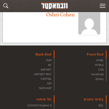
Oshri Cohen
Back End
Front End
PHP
HTML
C#
HTML5
ASP.NET
CSS
ASP.NET MVC
JavaScript
CSHTML
jQuery
JSP
ASP קלאסי
בסיסי נתונים
כלי פיתוח
SQL
Explorer 9 למפתחים