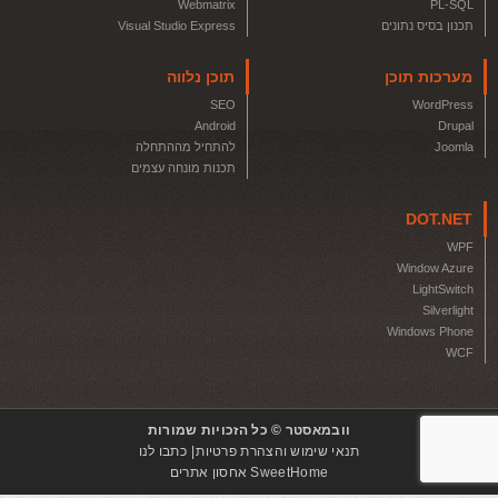
Webmatrix
PL-SQL
תכנון בסיס נתונים
Visual Studio Express
מערכות תוכן
תוכן נלווה
SEO
WordPress
Android
Drupal
Joomla
להתחיל מההתחלה
תכנות מונחה עצמים
DOT.NET
WPF
Window Azure
LightSwitch
Silverlight
Windows Phone
WCF
וובמאסטר © כל הזכויות שמורות
תנאי שימוש והצהרת פרטיות
כתבו לנו
SweetHome אחסון אתרים