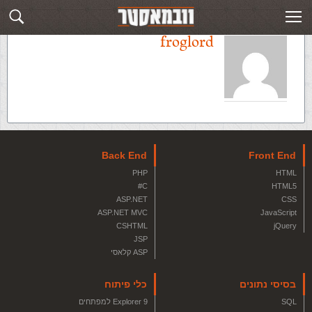
froglord
Back End
Front End
PHP
HTML
C#
HTML5
ASP.NET
CSS
ASP.NET MVC
JavaScript
CSHTML
jQuery
JSP
ASP קלאסי
בסיסי נתונים
כלי פיתוח
SQL
Explorer 9 למפתחים