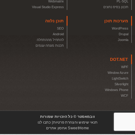
Webmatrix
PL-SQL
תכנון בסיס נתונים
Visual Studio Express
מערכות תוכן
תוכן נלווה
SEO
WordPress
Android
Drupal
Joomla
להתחיל מההתחלה
תכנות מונחה עצמים
DOT.NET
WPF
Window Azure
LightSwitch
Silverlight
Windows Phone
WCF
וובמאסטר © כל הזכויות שמורות
תנאי שימוש והצהרת פרטיות
כתבו לנו
SweetHome אחסון אתרים