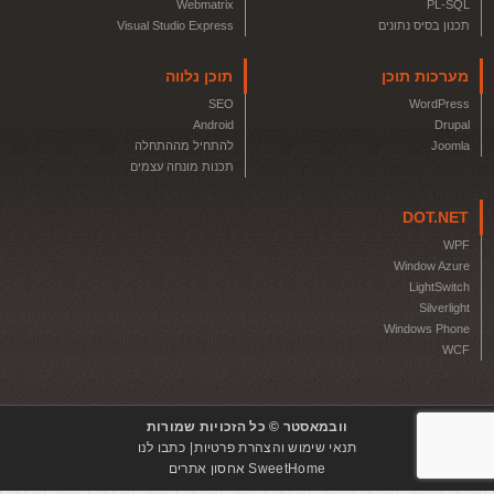
Webmatrix
PL-SQL
תכנון בסיס נתונים
Visual Studio Express
מערכות תוכן
תוכן נלווה
SEO
WordPress
Android
Drupal
Joomla
להתחיל מההתחלה
תכנות מונחה עצמים
DOT.NET
WPF
Window Azure
LightSwitch
Silverlight
Windows Phone
WCF
וובמאסטר © כל הזכויות שמורות
תנאי שימוש והצהרת פרטיות
כתבו לנו
SweetHome אחסון אתרים