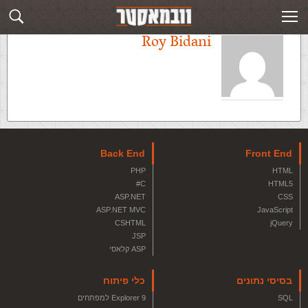
Roy Bidani
Back End
Front End
PHP
HTML
C#
HTML5
ASP.NET
CSS
ASP.NET MVC
JavaScript
CSHTML
jQuery
JSP
ASP קלאסי
בסיסי נתונים
כלי פיתוח
SQL
Explorer 9 למפתחים