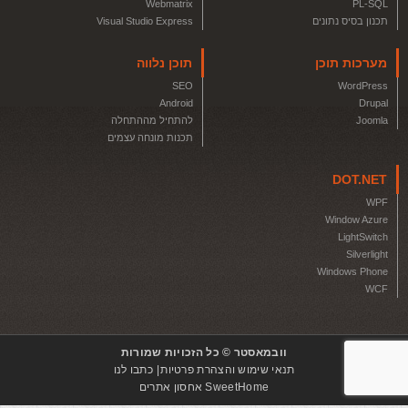
Webmatrix
PL-SQL
תכנון בסיס נתונים
Visual Studio Express
מערכות תוכן
תוכן נלווה
SEO
WordPress
Android
Drupal
Joomla
להתחיל מההתחלה
תכנות מונחה עצמים
DOT.NET
WPF
Window Azure
LightSwitch
Silverlight
Windows Phone
WCF
וובמאסטר © כל הזכויות שמורות
תנאי שימוש והצהרת פרטיות
כתבו לנו
SweetHome אחסון אתרים