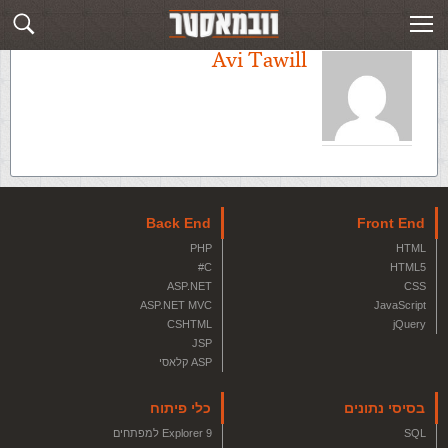
Avi Tawill
Back End
Front End
PHP
HTML
C#
HTML5
ASP.NET
CSS
ASP.NET MVC
JavaScript
CSHTML
jQuery
JSP
ASP קלאסי
בסיסי נתונים
כלי פיתוח
SQL
Explorer 9 למפתחים