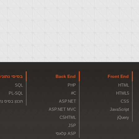
Front End
Back End
בסיסי נתוני
SQL
PHP
HTML
PL-SQL
C#
HTML5
CSS
ASP.NET
תכנון בסיס נת
ASP.NET MVC
JavaScript
CSHTML
jQuery
JSP
ASP קלאסי