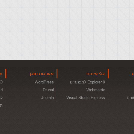
ם
כלי פיתוח
מערכות תוכן
תו
Explorer 9 למפתחים
WordPress
O
id
Drupal
Webmatrix
ונים
Visual Studio Express
Joomla
לה
תכ