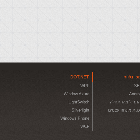
כן נלווה
DOT.NET
WPF
SE
Window Azure
Andro
תחיל מההתחלה
LightSwitch
נות מונחה עצמים
Silverlight
Windows Phone
WCF