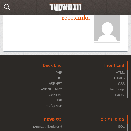
roeesimka
Back End
Front End
PHP
HTML
C#
HTML5
ASP.NET
CSS
ASP.NET MVC
JavaScript
CSHTML
jQuery
JSP
ASP קלאסי
בסיסי נתונים
כלי פיתוח
SQL
Explorer 9 למפתחים