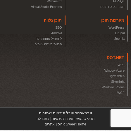
Webmatrix
PL-SQL
תכנון בסיס נתונים
Visual Studio Express
מערכות תוכן
תוכן נלווה
SEO
WordPress
Android
Drupal
Joomla
להתחיל מההתחלה
תכנות מונחה עצמים
DOT.NET
WPF
Window Azure
LightSwitch
Silverlight
Windows Phone
WCF
וובמאסטר © כל הזכויות שמורות
תנאי שימוש והצהרת פרטיות
כתבו לנו
SweetHome אחסון אתרים