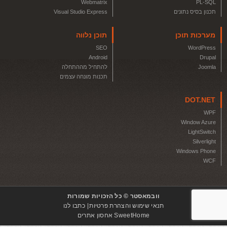
Webmatrix
PL-SQL
תכנון בסיס נתונים
Visual Studio Express
מערכות תוכן
תוכן נלווה
SEO
WordPress
Android
Drupal
Joomla
להתחיל מההתחלה
תכנות מונחה עצמים
DOT.NET
WPF
Window Azure
LightSwitch
Silverlight
Windows Phone
WCF
וובמאסטר © כל הזכויות שמורות
תנאי שימוש והצהרת פרטיות
כתבו לנו
SweetHome אחסון אתרים