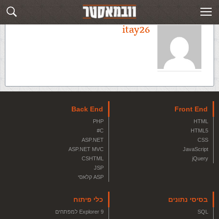
itay26
Back End
Front End
PHP
HTML
C#
HTML5
ASP.NET
CSS
ASP.NET MVC
JavaScript
CSHTML
jQuery
JSP
ASP קלאסי
בסיסי נתונים
כלי פיתוח
SQL
Explorer 9 למפתחים