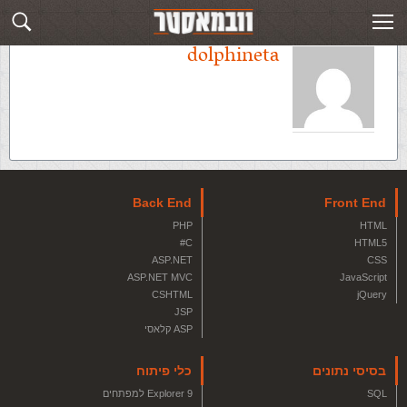
dolphineta
Back End
Front End
PHP
HTML
C#
HTML5
ASP.NET
CSS
ASP.NET MVC
JavaScript
CSHTML
jQuery
JSP
ASP קלאסי
כלי פיתוח
בסיסי נתונים
Explorer 9 למפתחים
SQL