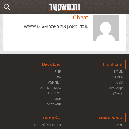
Cheat
עובד ומארגן את האתר WWW Israel
Back End
Front End
PHP
HTML
C#
HTML5
ASP.NET
CSS
ASP.NET MVC
JavaScript
CSHTML
jQuery
JSP
ASP קלאסי
בסיסי נתונים
כלי פיתוח
SQL
Explorer 9 למפתחים