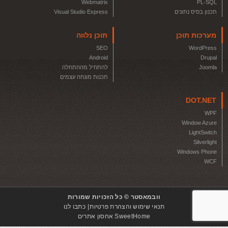
Webmatrix
PL-SQL
תכנון בסיס נתונים
Visual Studio Express
מערכות תוכן
תוכן נלווה
SEO
WordPress
Android
Drupal
Joomla
להתחיל מההתחלה
תכנות מונחה עצמים
DOT.NET
WPF
Window Azure
LightSwitch
Silverlight
Windows Phone
WCF
וובמאסטר © כל הזכויות שמורות
תנאי שימוש והצהרת פרטיות
כתבו לנו
SweetHome אחסון אתרים