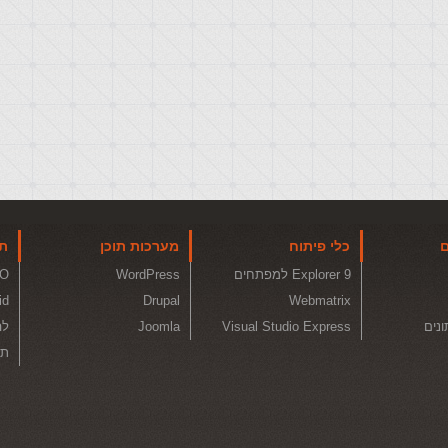
ם
כלי פיתוח
מערכות תוכן
תו
Explorer 9 למפתחים
WordPress
O
id
Drupal
Webmatrix
ונים
Visual Studio Express
Joomla
לה
תכ