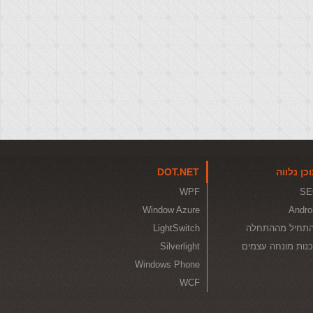
כן נלווה
DOT.NET
WPF
SE
Window Azure
Andro
תחיל מההתחלה
LightSwitch
נות מונחה עצמים
Silverlight
Windows Phone
WCF