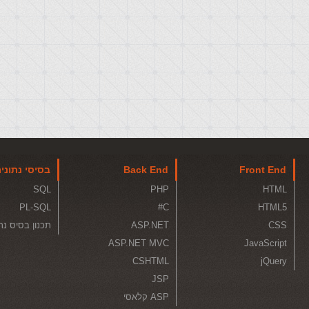
Front End
Back End
בסיסי נתוני
SQL
PHP
HTML
PL-SQL
C#
HTML5
CSS
ASP.NET
תכנון בסיס נת
ASP.NET MVC
JavaScript
CSHTML
jQuery
JSP
ASP קלאסי