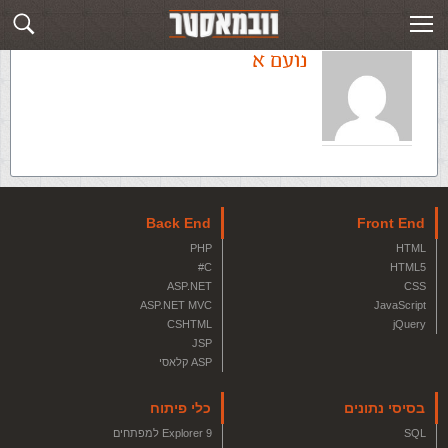
נועם א
Back End
Front End
PHP
HTML
C#
HTML5
ASP.NET
CSS
ASP.NET MVC
JavaScript
CSHTML
jQuery
JSP
ASP קלאסי
בסיסי נתונים
כלי פיתוח
SQL
Explorer 9 למפתחים