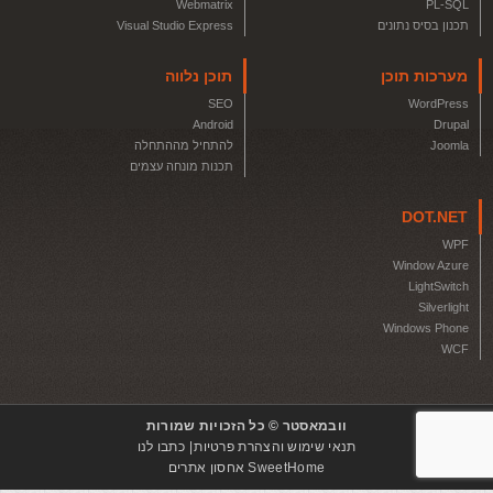
Webmatrix
PL-SQL
תכנון בסיס נתונים
Visual Studio Express
מערכות תוכן
תוכן נלווה
SEO
WordPress
Android
Drupal
Joomla
להתחיל מההתחלה
תכנות מונחה עצמים
DOT.NET
WPF
Window Azure
LightSwitch
Silverlight
Windows Phone
WCF
וובמאסטר © כל הזכויות שמורות
תנאי שימוש והצהרת פרטיות
כתבו לנו
SweetHome אחסון אתרים