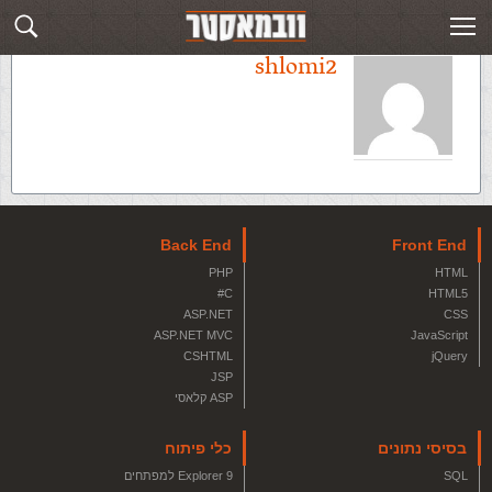
shlomi2
Back End
Front End
PHP
HTML
C#
HTML5
ASP.NET
CSS
ASP.NET MVC
JavaScript
CSHTML
jQuery
JSP
ASP קלאסי
בסיסי נתונים
כלי פיתוח
SQL
Explorer 9 למפתחים