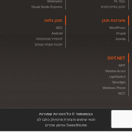
Webmatrix
PL-SQL
תכנון בסיס נתונים
Visual Studio Express
מערכות תוכן
תוכן נלווה
SEO
WordPress
Android
Drupal
Joomla
להתחיל מההתחלה
תכנות מונחה עצמים
DOT.NET
WPF
Window Azure
LightSwitch
Silverlight
Windows Phone
WCF
וובמאסטר © כל הזכויות שמורות
תנאי שימוש והצהרת פרטיות
כתבו לנו
SweetHome אחסון אתרים