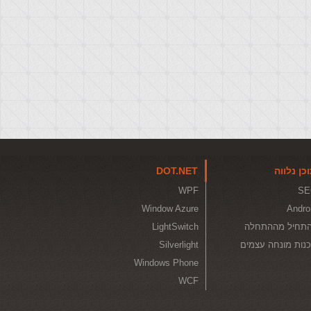
כן נלווה
DOT.NET
WPF
SE
Window Azure
Andro
תחיל מההתחלה
LightSwitch
נות מונחה עצמים
Silverlight
Windows Phone
WCF