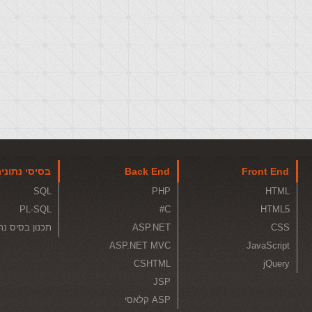
Front End
Back End
בסיסי נתוני
SQL
PHP
HTML
PL-SQL
C#
HTML5
CSS
ASP.NET
תכנון בסיס נת
ASP.NET MVC
JavaScript
CSHTML
jQuery
JSP
ASP קלאסי