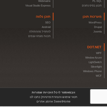
Webmatrix
PL-SQL
תכנון בסיס נתונים
Visual Studio Express
מערכות תוכן
תוכן נלווה
SEO
WordPress
Android
Drupal
Joomla
להתחיל מההתחלה
תכנות מונחה עצמים
DOT.NET
WPF
Window Azure
LightSwitch
Silverlight
Windows Phone
WCF
וובמאסטר © כל הזכויות שמורות
תנאי שימוש והצהרת פרטיות
כתבו לנו
SweetHome אחסון אתרים