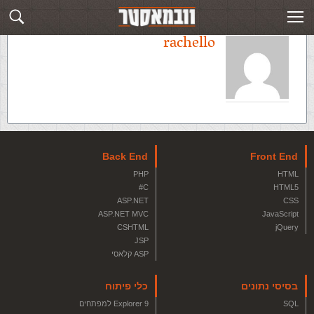
rachello
Back End
Front End
PHP
HTML
C#
HTML5
ASP.NET
CSS
ASP.NET MVC
JavaScript
CSHTML
jQuery
JSP
ASP קלאסי
בסיסי נתונים
כלי פיתוח
SQL
Explorer 9 למפתחים