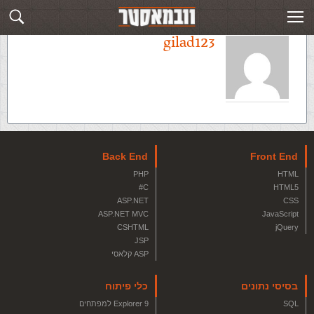
gilad123
Back End
Front End
PHP
HTML
C#
HTML5
ASP.NET
CSS
ASP.NET MVC
JavaScript
CSHTML
jQuery
JSP
ASP קלאסי
בסיסי נתונים
כלי פיתוח
SQL
Explorer 9 למפתחים