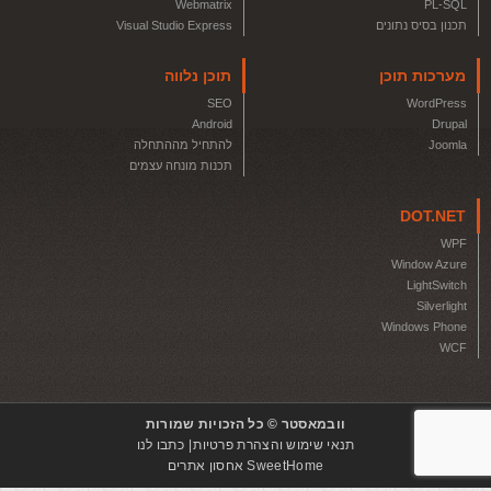
Webmatrix
PL-SQL
תכנון בסיס נתונים
Visual Studio Express
מערכות תוכן
תוכן נלווה
SEO
WordPress
Android
Drupal
Joomla
להתחיל מההתחלה
תכנות מונחה עצמים
DOT.NET
WPF
Window Azure
LightSwitch
Silverlight
Windows Phone
WCF
וובמאסטר © כל הזכויות שמורות
תנאי שימוש והצהרת פרטיות
כתבו לנו
SweetHome אחסון אתרים