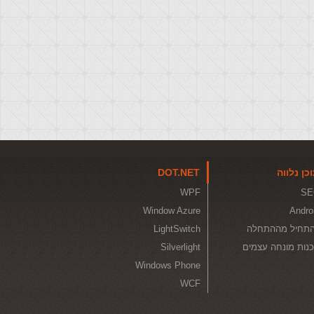
כן נלווה
DOT.NET
WPF
SE
Window Azure
Andro
תחיל מההתחלה
LightSwitch
נות מונחה עצמים
Silverlight
Windows Phone
WCF