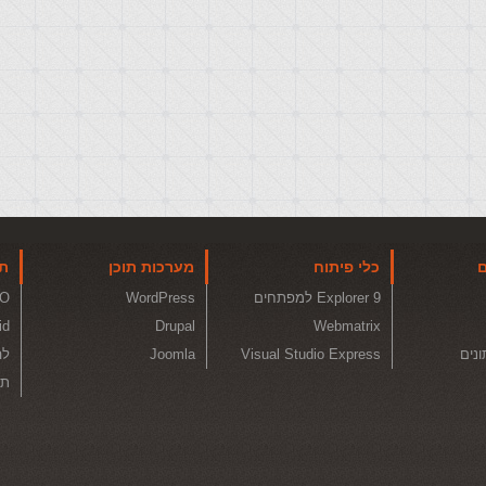
ם
כלי פיתוח
מערכות תוכן
תו
Explorer 9 למפתחים
WordPress
O
id
Drupal
Webmatrix
ונים
Visual Studio Express
Joomla
לה
תכ