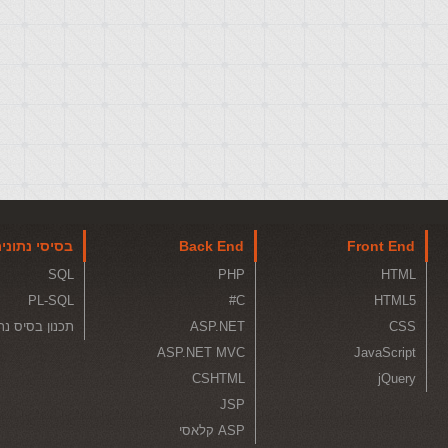
Front End
Back End
בסיסי נתוני
SQL
PHP
HTML
PL-SQL
C#
HTML5
CSS
ASP.NET
תכנון בסיס נת
ASP.NET MVC
JavaScript
CSHTML
jQuery
JSP
ASP קלאסי