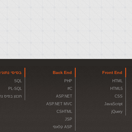
Front End
Back End
בסיסי נתוני
SQL
PHP
HTML
PL-SQL
C#
HTML5
CSS
ASP.NET
תכנון בסיס נת
ASP.NET MVC
JavaScript
CSHTML
jQuery
JSP
ASP קלאסי