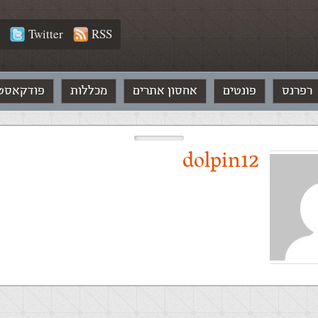
Twitter
RSS
רפרנס
פונטים
אחסון אתרים
מכללות
פודקאסט
dolpin12