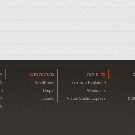
ם
כלי פיתוח
מערכות תוכן
תו
Explorer 9 למפתחים
WordPress
O
id
Drupal
Webmatrix
ונים
Visual Studio Express
Joomla
לה
תכ