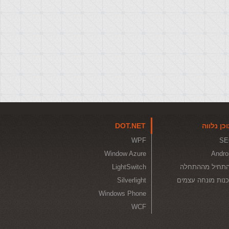
כן נלווה
DOT.NET
WPF
SE
Window Azure
Andro
תחיל מההתחלה
LightSwitch
נות מונחה עצמים
Silverlight
Windows Phone
WCF