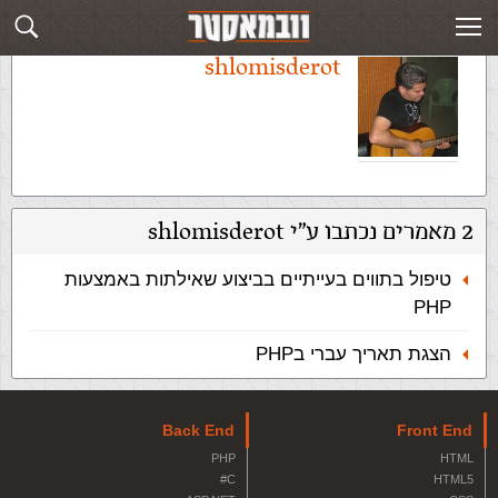
shlomisderot
2 מאמרים נכתבו ע"י shlomisderot
טיפול בתווים בעייתיים בביצוע שאילתות באמצעות
PHP
הצגת תאריך עברי בPHP
Back End
Front End
PHP
HTML
C#
HTML5