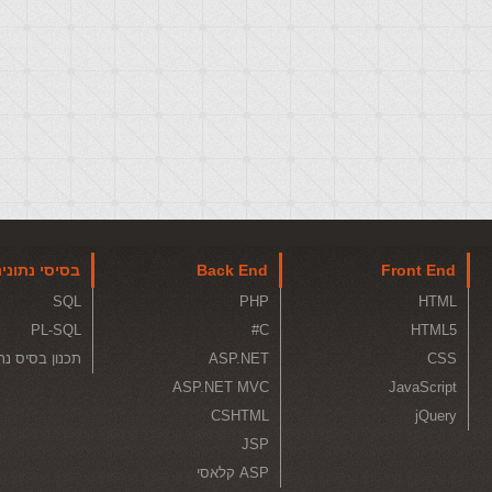
Front End
Back End
בסיסי נתוני
SQL
PHP
HTML
PL-SQL
C#
HTML5
CSS
ASP.NET
תכנון בסיס נת
ASP.NET MVC
JavaScript
CSHTML
jQuery
JSP
ASP קלאסי