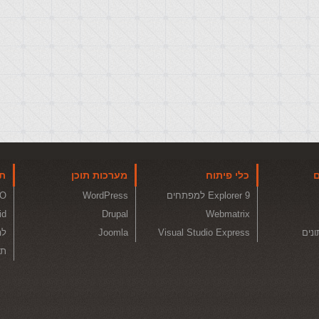
ם
כלי פיתוח
מערכות תוכן
תו
Explorer 9 למפתחים
WordPress
O
id
Drupal
Webmatrix
ונים
Visual Studio Express
Joomla
לה
תכ