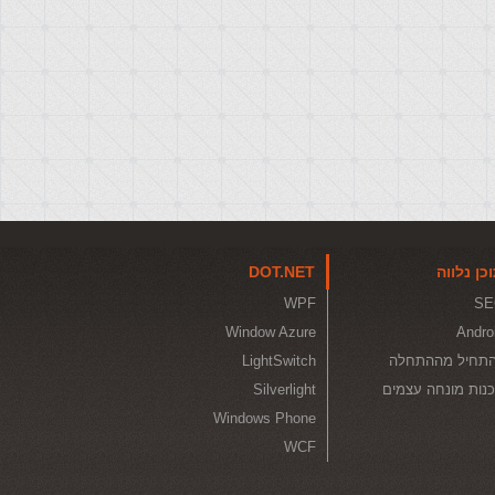
כן נלווה
DOT.NET
WPF
SE
Window Azure
Andro
תחיל מההתחלה
LightSwitch
נות מונחה עצמים
Silverlight
Windows Phone
WCF