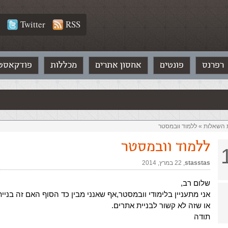
Twitter
RSS
רפרנס
פונטים
אחסון אתרים
מכללות
פודקאסט
ת השאלות‏
»
ללמוד וובמסטר
ללמוד וובמסטר
stasstas
,‏
22 במרץ, 2014
שלום רב,
אני מתעניין בלימודי וובמסטר,אף שאנני מבין כד הסוף האם זה בניית
או שזה לא קשור לבניית אתרים.
תודה