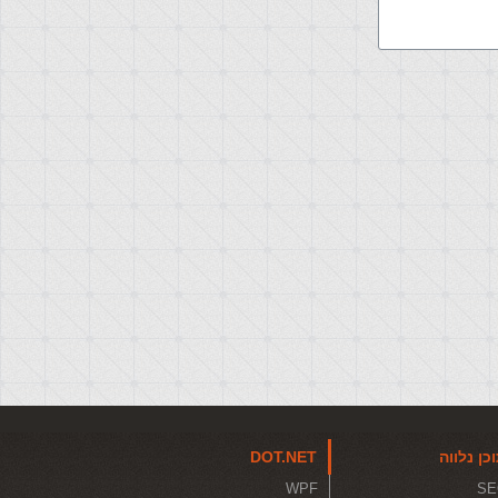
כן נלווה
DOT.NET
WPF
SE