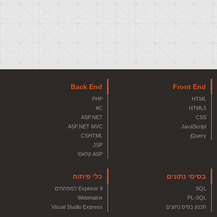
Back End
Front End
PHP
HTML
C#
HTML5
ASP.NET
CSS
ASP.NET MVC
JavaScript
CSHTML
jQuery
JSP
ASP קלאסי
בסיסי נתונים
כלי פיתוח
SQL
Explorer 9 למפתחים
Webmatrix
PL-SQL
תכנון בסיס נתונים
Visual Studio Express