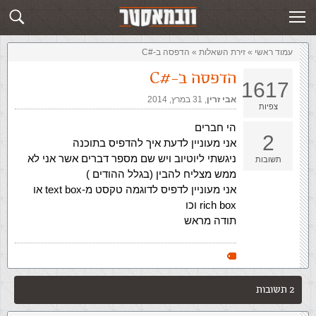
זירת השאלות
שלח תשובה
עמוד ראשי
»
‏זירת השאלות‏
»
הדפסה ב-#C
הדפסה ב-#C
1617
אבי זרין
,‏
31 במרץ, 2014
צפיות
הי חברים
2
אני מעוניין לדעת איך להדפיס בתוכנה
ניגשתי ליוטיוב ויש שם מספר דברים אשר אני לא
תשובות
ממש מצליח להבין (בגלל ההודים )
אני מעוניין לדפיס לדוגמה טקסט מ-text box או
rich box וכו
תודה מראש
2 תשובות