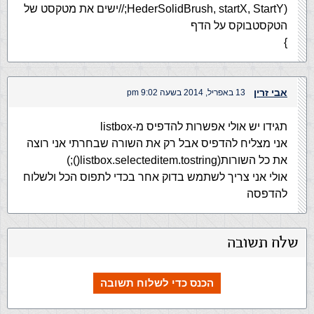
HederSolidBrush, startX, StartY);//ישים את מטקסט של
הטקסטבוקס על הדף
}
אבי זרין
13 באפריל, 2014 בשעה 9:02 pm
תגידו יש אולי אפשרות להדפיס מ-listbox
אני מצליח להדפיס אבל רק את השורה שבחרתי אני רוצה
את כל השורות(listbox.selecteditem.tostring();)
אולי אני צריך לשתמש בדוק אחר בכדי לתפוס הכל ולשלוח
להדפסה
שלח תשובה
הכנס כדי לשלוח תשובה