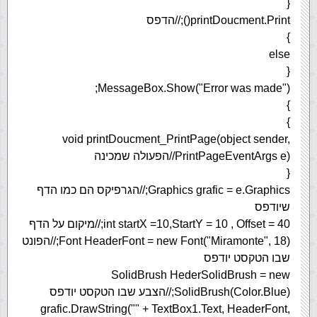
{
printDoucment.Print();//הדפס
}
else
{
MessageBox.Show("Error was made");
}
}
void printDoucment_PrintPage(object sender,
PrintPageEventArgs e)//הפעולה שמכינה
{
Graphics grafic = e.Graphics;//הגרפיקס הם כמו הדף
שיודפס
int startX =10,StartY = 10 , Offset = 40;//מיקום על הדף
Font HeaderFont = new Font("Miramonte", 18);//הפונט
שבו הטקסט יודפס
SolidBrush HederSolidBrush = new
SolidBrush(Color.Blue);//הצבע שבו הטקסט יודפס
grafic.DrawString("" + TextBox1.Text, HeaderFont,