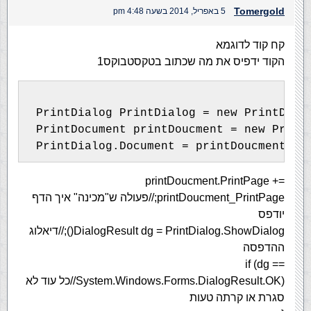
Tomergold
5 באפריל, 2014 בשעה 4:48 pm
קח קוד לדוגמא
הקוד ידפיס את מה שכתוב בטקסטבוקס1
 PrintDialog PrintDialog = new PrintDial
 PrintDocument printDoucment = new Print
ס
printDoucment.PrintPage +=
printDoucment_PrintPage;//פעולה ש"מכינה" איך הדף
יודפס
DialogResult dg = PrintDialog.ShowDialog();//דיאלוג
ההדפסה
if (dg ==
System.Windows.Forms.DialogResult.OK)//כל עוד לא
סגרת או קרתה טעות