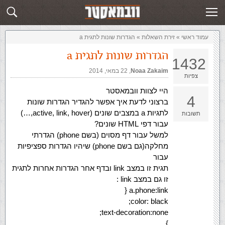
זירת השאלות
שלח תשובה
עמוד ראשי
»
‏זירת השאלות‏
»
הגדרות שונות לתגית a
הגדרות שונות לתגית a
1432
Noaa Zakaim
,‏
22 במאי, 2014
צפיות
היי לצוות וובמאסטר
4
ברצוני לדעת איך אפשר להגדיר הגדרות שונות
לתגיות a במצבים שונים (active, link, hover,…)
תשובות
עבור דפי HTML שונים?
למשל עבור דף מסוים (בשם phone) הגדרתי
מחלקה(גם בשם phone) שיהיו הגדרות ספציפיות
עבור
תגית זו במצב link ובדף אחר הגדרות אחרות לתגית
זו גם במצב link :
a.phone:link {
color: black;
text-decoration:none;
}