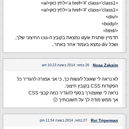
<a href='#' class='class1'>לחץ כאן</a>
<a href='#' class='class1'>לחץ כאן</a>
</div>
</body>
</html>
תדמיין שתגית style נמצאת בקובץ ה-css החיצוני שלך,
ושכל div נמצא בעמוד אחר באתר..
Noaa Zakaim
26 במאי, 2014 בשעה 10:23 am
לא נראה לי שאוכל לעשות כך, כי אני אמורה להגדיר כל
הפקודות CSS בקובץ חיצוני.
נראה לי שאצטרך בסוף להגדיר כמה קבצי CSS
אך ממש מודה לך על תשובותיך 🙂
Roi Trigerman
27 במאי, 2014 בשעה 11:54 pm