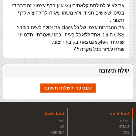
את לא יכולה לתת קלאסים (class) בדף עצמו? זה דבר די
בסיסי שעושים תמיד, ולא משהו שיגידו לך להוציא לדף
חיצוני…
את ההגדרות עצמן של כל class את יכולה לשים בוקבץ
CSS חיצוני אחד ללא כל בעיה.. כמו שאמרתי, תדמייני
שתגית ה-style נמצאת בקובץ חיצוני.
שמח לעזור בכל מקרה 🙂
שלח תשובה
הכנס כדי לשלוח תשובה
Back End
Front End
PHP
HTML
C#
HTML5
ASP.NET
CSS