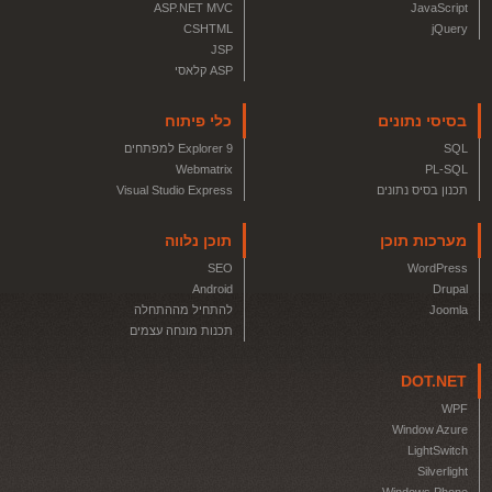
ASP.NET MVC
JavaScript
CSHTML
jQuery
JSP
ASP קלאסי
בסיסי נתונים
כלי פיתוח
SQL
Explorer 9 למפתחים
Webmatrix
PL-SQL
תכנון בסיס נתונים
Visual Studio Express
מערכות תוכן
תוכן נלווה
SEO
WordPress
Android
Drupal
Joomla
להתחיל מההתחלה
תכנות מונחה עצמים
DOT.NET
WPF
Window Azure
LightSwitch
Silverlight