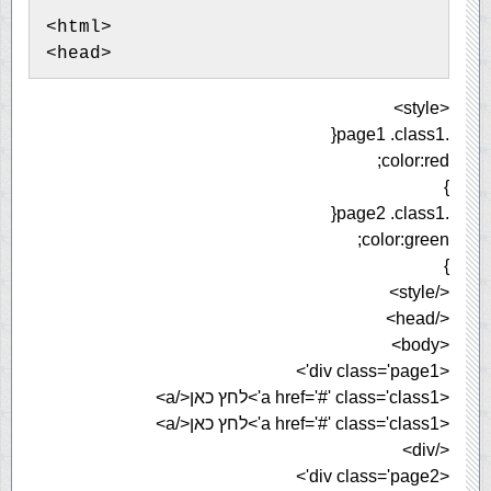
<html>
<head>
<style>
.page1 .class1{
color:red;
}
.page2 .class1{
color:green;
}
</style>
</head>
<body>
<div class='page1'>
<a href='#' class='class1'>לחץ כאן</a>
<a href='#' class='class1'>לחץ כאן</a>
</div>
<div class='page2'>