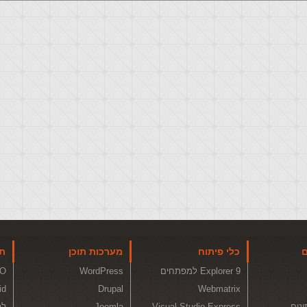
ם
כלי פיתוח
מערכות תוכן
תו
Explorer 9 למפתחים
WordPress
O
id
Drupal
Webmatrix
ונים
Visual Studio Express
Joomla
לה