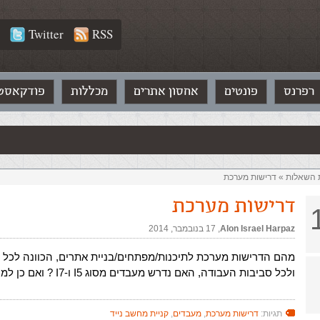
Twitter
RSS
רפרנס
פונטים
אחסון אתרים
מכללות
פודקאסט
ת השאלות‏
»
דרישות מערכת
דרישות מערכת
Alon Israel Harpaz
,‏
17 בנובמבר, 2014
מהם הדרישות מערכת לתיכנות/מפתחים/בניית אתרים, הכוונה לכל 
ולכל סביבות העבודה, האם נדרש מעבדים מסוג I5 ו-I7 ? ואם כן למה?
תגיות:
דרישות מערכת
,
מעבדים
,
קניית מחשב נייד