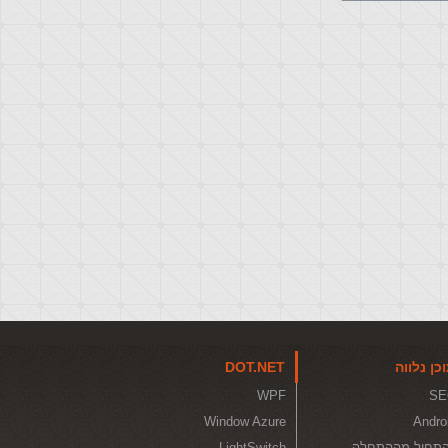
כן נלווה
DOT.NET
WPF
SE
Window Azure
Andro
תחיל מההתחלה
LightSwitch