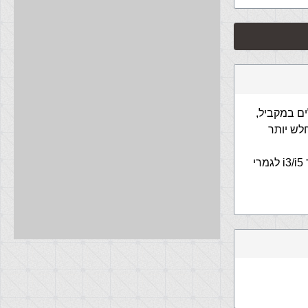
ים VisualStudio וגם Photoshop וכמה כלים במקביל,
לש יותר
לעניות דעתי הצוואר בקבוק הוא בעיקר בזיכרון הפנימי והמאיץ הגרפי, כלומר מעבד i3/i5 לגמרי