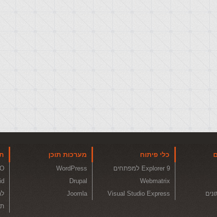
ם
כלי פיתוח
מערכות תוכן
תו
Explorer 9 למפתחים
WordPress
O
id
Drupal
Webmatrix
ונים
Visual Studio Express
Joomla
לה
תכ