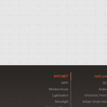
כן נלווה
DOT.NET
WPF
SE
Window Azure
Andro
תחיל מההתחלה
LightSwitch
נות מונחה עצמים
Silverlight