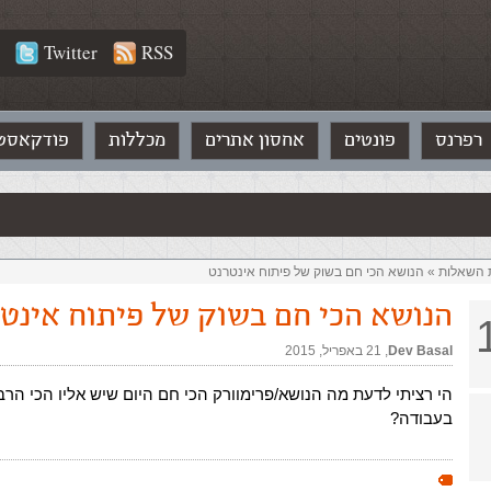
Twitter
RSS
רפרנס
פונטים
אחסון אתרים
מכללות
פודקאסט
ת השאלות‏
»
הנושא הכי חם בשוק של פיתוח אינטרנט
הנושא הכי חם בשוק של פיתוח אינט
Dev Basal
,‏
21 באפריל, 2015
הי רציתי לדעת מה הנושא/פרימוורק הכי חם היום שיש אליו הכי הרב
בעבודה?