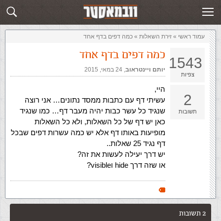
זירת השאלות
שלח תשובה
עמוד ראשי
»
‏זירת השאלות‏
»
כמה דפים בדף אחד
כמה דפים בדף אחד
1543
יותם ויינטראוב
,‏
24 במאי, 2015
צפיות
היי,
2
עשיתי דף עם כתבות ממסד נתונים… אני רוצה
שנגיד כל עשר כבות יהיה מעבר דף… כמו שנגיד
תשובות
כאן יש דף של כל השאלות, ולא כל השאלות
מופיעות באותו דף אלא יש כמה עשרות דפים שבכל
דף נגיד 25 שאלות..
יש דרך יעילה לעשות את זה?
או שזה דרך hide וvisible?
2 תשובות