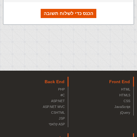
הכנס כדי לשלוח תשובה
Back End
Front End
PHP
HTML
C#
HTML5
ASP.NET
CSS
ASP.NET MVC
JavaScript
CSHTML
jQuery
JSP
ASP קלאסי