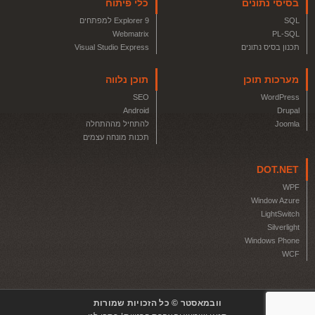
בסיסי נתונים
כלי פיתוח
SQL
Explorer 9 למפתחים
Webmatrix
PL-SQL
תכנון בסיס נתונים
Visual Studio Express
מערכות תוכן
תוכן נלווה
SEO
WordPress
Android
Drupal
Joomla
להתחיל מההתחלה
תכנות מונחה עצמים
DOT.NET
WPF
Window Azure
LightSwitch
Silverlight
Windows Phone
WCF
וובמאסטר © כל הזכויות שמורות