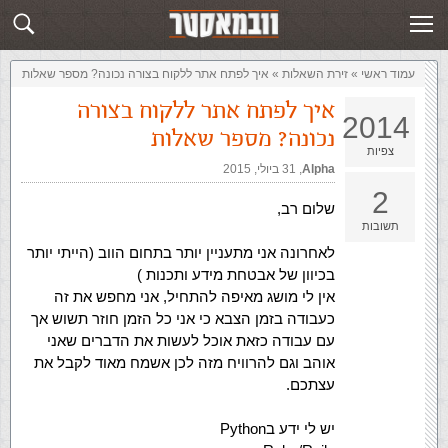
זירת השאלות
שלח תשובה
עמוד ראשי
»
‏זירת השאלות‏
»
איך לפתח אתר ללקוח בצורה נכונה? מספר שאלות
איך לפתח אתר ללקוח בצורה
2014
נכונה? מספר שאלות
צפיות
Alpha
,‏
31 ביולי, 2015
2
שלום רב,
תשובות
לאחרונה אני מתעניין יותר בתחום הווב (הייתי יותר
בכיוון של אבטחת מידע ותכנות )
אין לי מושג מאיפה להתחיל, אני מחפש את זה
כעבודה בזמן הצבא כי אני כל הזמן חוזר תשוש אך
עם עבודה כזאת אוכל לעשות את הדברים שאני
אוהב וגם להרוויח מזה לכן אשמח מאוד לקבל את
עצתכם.
יש לי ידע בPython