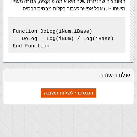
הפונקציה שהנגזרת שלה היא אותה פונקציה, אם זה מעניין
מישהו P-;) אבל אפשר לעבור בקלות מבסיס לבסיס:
Function DoLog(iNum,iBase)
   DoLog = Log(iNum) / Log(iBase)
End Function
שלח תשובה
הכנס כדי לשלוח תשובה