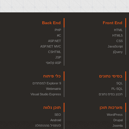
Back End
Front End
PHP
HTML
C#
HTML5
ASP.NET
CSS
ASP.NET MVC
JavaScript
CSHTML
jQuery
JSP
ASP קלאסי
בסיסי נתונים
כלי פיתוח
SQL
Explorer 9 למפתחים
Webmatrix
PL-SQL
תכנון בסיס נתונים
Visual Studio Express
מערכות תוכן
תוכן נלווה
SEO
WordPress
Android
Drupal
Joomla
להתחיל מההתחלה