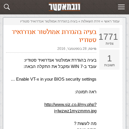
זירת השאלות
שלח תשובה
עמוד ראשי
»
‏זירת השאלות‏
»
בעיה בהגדרת אמולטור אנדרואיד סטודיו
בעיה בהגדרת אמולטור אנדרואיד
1771
סטודיו
צפיות
מיכה
,‏
28 בספטמבר, 2016
1
בעיה בהגדרת אמולטור אנדרואיד סטודיו:
תשובות
עובד ב-WIN 7 ומקבל את התקלה הבאה:
Enable VT-x in your BIOS security settings …
ראה תמונה:
http://www.siz.co.il/my.php?
i=lwzwz1myzmmn.jpg
מה לעשות ?