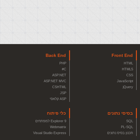
Back End
Front End
PHP
HTML
C#
HTML5
ASP.NET
CSS
ASP.NET MVC
JavaScript
CSHTML
jQuery
JSP
ASP קלאסי
בסיסי נתונים
כלי פיתוח
SQL
Explorer 9 למפתחים
Webmatrix
PL-SQL
תכנון בסיס נתונים
Visual Studio Express