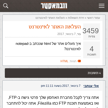
זירת השאלות
שלח תשובה
עמוד ראשי
»
‏זירת השאלות‏
»
העלאת האתר לאינטרנט
העלאת האתר לאינטרנט
3459
בר
,‏
7 בינואר, 2017
צפיות
איך מעלים אתר של html שנכתב ב-notepad
4
לאינטרנט?
תשובות
תגיות:
HTML
4 תשובות
אלי ענתבי
7 בינואר, 2017 בשעה 11:11 pm
אתה צריך לקבל מחברת האחסון שלך פרטי גישה ב-FTP,
ואז באמצעות תוכנת FTP כמו Filezilla, אתה יכול להתחבר