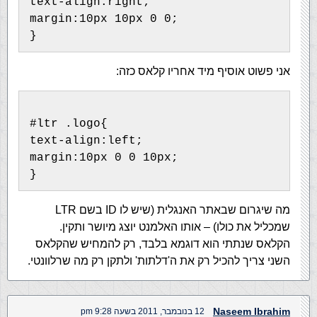
text-align:right;
margin:10px 10px 0 0;
}
אני פשוט אוסיף מיד אחריו קלאס כזה:
#ltr .logo{
text-align:left;
margin:10px 0 0 10px;
}
מה שיגרום שבאתר האנגלית (שיש לו ID בשם LTR
שמכליל את כולו) – אותו האלמנט יוצג מיושר ותקין.
הקלאס שנתתי הוא דוגמא בלבד, רק להמחיש שהקלאס
השני צריך להכיל רק את ה'דלתות' ולתקן רק מה שרלוונטי.
Naseem Ibrahim
12 בנובמבר, 2011 בשעה 9:28 pm