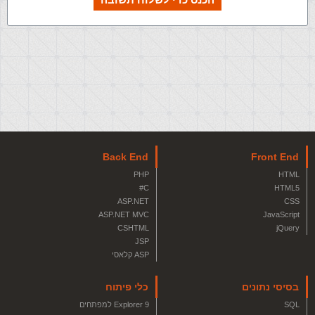
Back End
Front End
PHP
HTML
C#
HTML5
ASP.NET
CSS
ASP.NET MVC
JavaScript
CSHTML
jQuery
JSP
ASP קלאסי
בסיסי נתונים
כלי פיתוח
SQL
Explorer 9 למפתחים