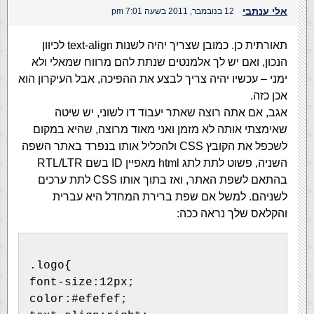
אלי ענתבי
12 בנובמבר, 2011 בשעה 7:01 pm
תאורתית כן. כמובן שצריך יהיה לשנות text-align לכיוון
הנכון, ואם יש לך אלמנטים שנתת להם מרווח שמאלי ולא
ימני – עכשיו יהיה צריך לבצע את ההפיכה, אבל העיקרון הוא
אכן כזה.
אגב, אם אתה רוצה שאתר יעבוד דו לשוני, יש שיטה
שאימצתי אותה לא מזמן ואני מאוד מרוצה, שהיא במקום
לשכפל את הקובץ CSS ולהכליל אותו בנפרד באתר השפה
השניה, פשוט לתת לתג html מאפיין ID בשם RTL/LTR
בהתאם לשפת האתר, ואז בתוך אותו CSS לתת ערכים
לשניהם. למשל אם שפת ברירת המחדל היא עברית
והקלאס שלך נראה ככה:
.logo{
font-size:12px;
color:#efefef;