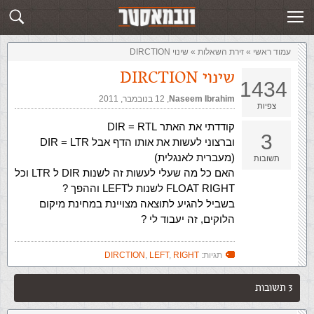
זירת השאלות
שלח תשובה
עמוד ראשי
»
‏זירת השאלות‏
»
שינוי DIRCTION
שינוי DIRCTION
1434
Naseem Ibrahim
,‏
12 בנובמבר, 2011
צפיות
קודדתי את האתר DIR = RTL
3
וברצוני לעשות את אותו הדף אבל DIR = LTR
(מעברית לאנגלית)
תשובות
האם כל מה שעלי לעשות זה לשנות DIR ל LTR וכל
FLOAT RIGHT לשנות לLEFT וההפך ?
בשביל להגיע לתוצאה מצויינת במחינת מיקום
הלוקים, זה יעבוד לי ?
תגיות:
RIGHT
,
LEFT
,
DIRCTION
3 תשובות