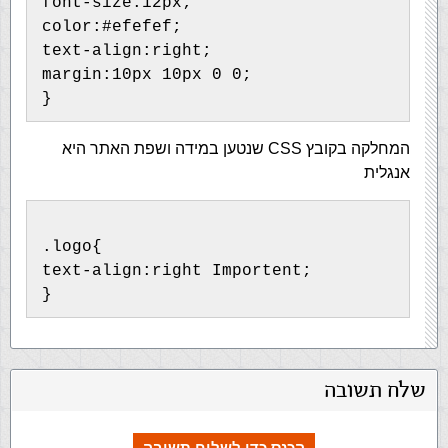
font-size:12px;
color:#efefef;
text-align:right;
margin:10px 10px 0 0;
}
המחלקה בקובץ CSS שנטען במידה ושפת האתר היא
אנגלית
.logo{
text-align:right Importent;
}
שלח תשובה
הכנס כדי לשלוח תשובה