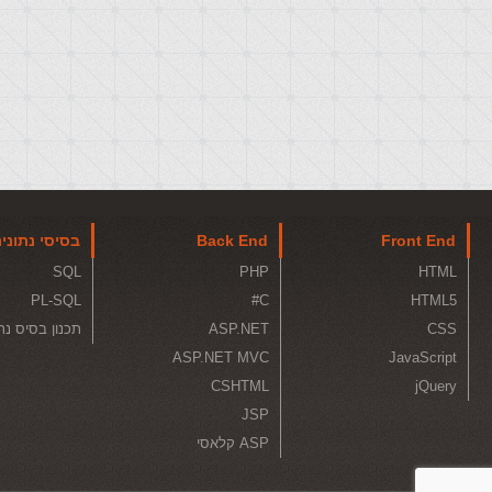
Front End
Back End
בסיסי נתוני
SQL
PHP
HTML
PL-SQL
C#
HTML5
CSS
ASP.NET
תכנון בסיס נת
ASP.NET MVC
JavaScript
CSHTML
jQuery
JSP
ASP קלאסי