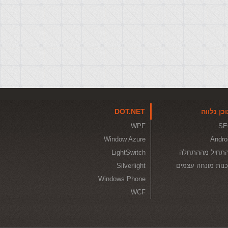
כן נלווה
DOT.NET
WPF
SE
Window Azure
Andro
תחיל מההתחלה
LightSwitch
נות מונחה עצמים
Silverlight
Windows Phone
WCF