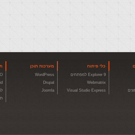
ם
כלי פיתוח
מערכות תוכן
תו
Explorer 9 למפתחים
WordPress
O
id
Drupal
Webmatrix
ונים
Visual Studio Express
Joomla
לה
תכ