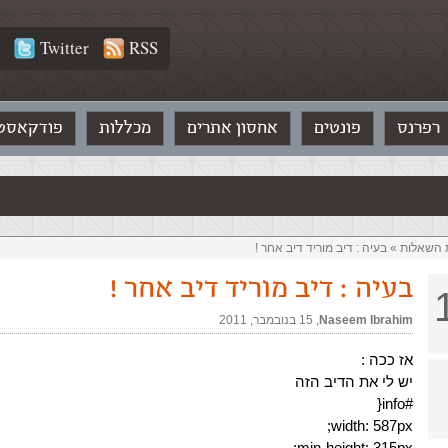
Twitter
RSS
רפרנס
פונטים
אחסון אתרים
מכללות
פודקאסט
ת השאלות‏
»
בעיה : דיב מוריד דיב אחר !
בעיה : דיב מוריד דיב אחר !
Naseem Ibrahim
,‏
15 בנובמבר, 2011
אז ככה :
יש לי את הדיב הזה
#info{
width: 587px;
min-height: 315px;