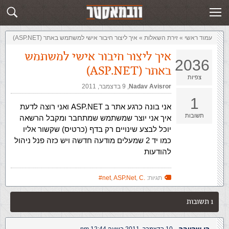
זירת השאלות
שלח תשובה
עמוד ראשי
»
‏זירת השאלות‏
»
איך ליצור חיבור אישי למשתמש באתר (ASP.NET)
איך ליצור חיבור אישי למשתמש
2036
באתר (ASP.NET)
צפיות
Nadav Avisror
,‏
9 בדצמבר, 2011
1
אני בונה כרגע אתר ב ASP.NET ואני רוצה לדעת
תשובות
איך אני יוצר שמשתמש שמתחבר ומקבל הרשאה
יוכל לבצע שינויים רק בדף (כרטיס) שקשור אליו
כמו יד 2 שמעלים מודעה חדשה ויש כזה פנל ניהול
להודעות
תגיות:
.net
C#
,
ASP.Net
,
1 תשובות