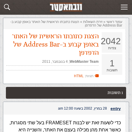
זירת השאלות
שלח תשובה
עמוד ראשי
»
‏זירת השאלות‏
»
הצגת כתובתו הראשית של האתר באופן קבוע ב-
Address Bar של הדפדפן
הצגת כתובתו הראשית של האתר
2042
באופן קבוע ב-Address Bar של
צפיות
הדפדפן
1
WebMaster Team
,‏
4 בנובמבר, 2011
תשובות
תגיות:
HTML
1 תשובות
entry
28 במרץ, 2002 בשעה 12:00 am
כדי לשעות זאת יש לבנות FRAMESET בעל שתי מסגרות,
כאשר אחת מהן מכילה בעצם את האתר, והשנייה היא