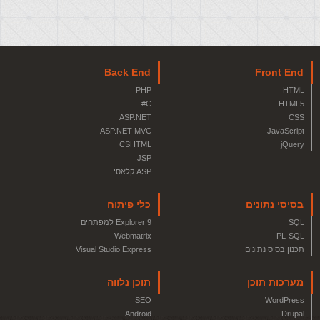
Back End
Front End
PHP
HTML
C#
HTML5
ASP.NET
CSS
ASP.NET MVC
JavaScript
CSHTML
jQuery
JSP
ASP קלאסי
בסיסי נתונים
כלי פיתוח
SQL
Explorer 9 למפתחים
Webmatrix
PL-SQL
תכנון בסיס נתונים
Visual Studio Express
מערכות תוכן
תוכן נלווה
SEO
WordPress
Android
Drupal