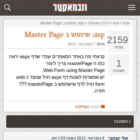
זירת השאלות
שלח תשובה
עמוד ראשי
»
‏זירת השאלות‏
»
asp: שימוש ב Master Page
asp: שימוש ב Master Page
2159
lfmb
,‏
7 בפברואר, 2012
צפיות
קראתי פה באחד המאמרים שכדי שדף aspx יראה
1
כמו ה masterPage צריך ליצור
Web Form using Master Page,
תשובות
יש אפשרות לשנות דף aspx רגיל שנוצר כ web
form רגיל לדף שישתמש ב masterPage ???
תודה.
תגיות:
ASP.Net
1 תשובות
אלי ענתבי
8 בפברואר, 2012 בשעה 1:03 am