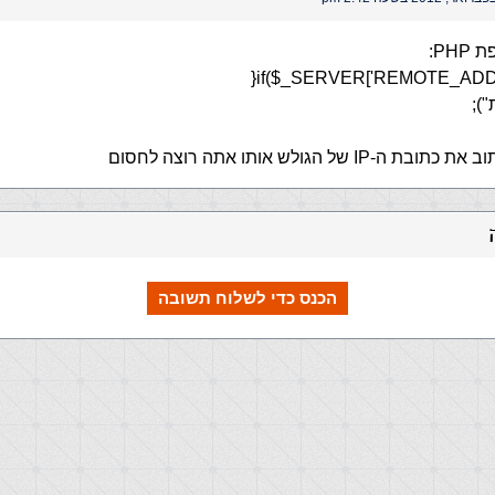
PH:
if($_SERVER['REMOTE_ADDR']
הכנס כדי לשלוח תשובה