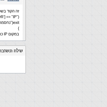
זה הקוד בשפת P
 == "IP"){
exit("נחסמת");
}
במקום IP כתוב את כתובת ה-IP של הגולש אותו אתה רוצה לחסום
שלח תשובה