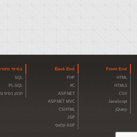
Front End
Back End
בסיסי נתוני
SQL
PHP
HTML
PL-SQL
C#
HTML5
CSS
ASP.NET
תכנון בסיס נת
ASP.NET MVC
JavaScript
CSHTML
jQuery
JSP
ASP קלאסי