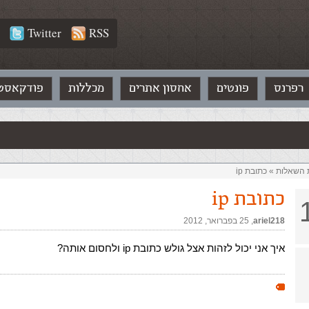
Twitter
RSS
רפרנס
פונטים
אחסון אתרים
מכללות
פודקאסט
ת השאלות‏
»
כתובת ip
כתובת ip
ariel218
,‏
25 בפברואר, 2012
איך אני יכול לזהות אצל גולש כתובת ip ולחסום אותה?