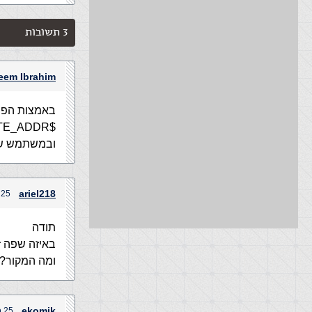
3 תשובות
eem Ibrahim
באמצות הפונק
$ip=@$REMOTE_ADDR;
ובמשתמש שיש בוא את הIP ש
ariel218
25 בפברואר, 2012 בשעה 8:29 am
תודה
באיזה שפה ז
ומה המקור?
ekomik
25 בפברואר, 2012 בשעה 2:42 pm