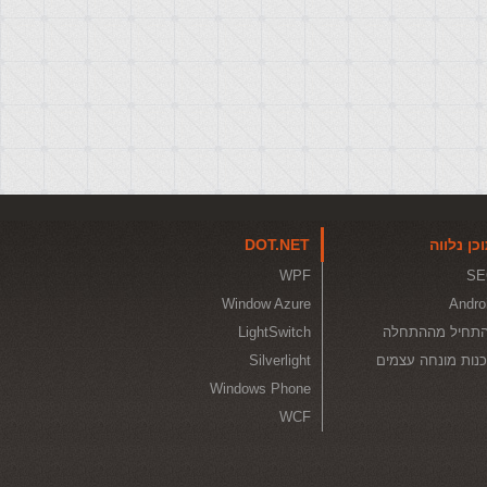
כן נלווה
DOT.NET
WPF
SE
Window Azure
Andro
תחיל מההתחלה
LightSwitch
נות מונחה עצמים
Silverlight
Windows Phone
WCF