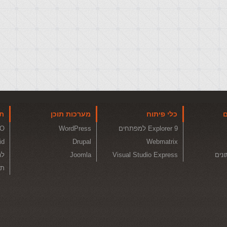
ם
כלי פיתוח
מערכות תוכן
תו
Explorer 9 למפתחים
WordPress
O
id
Drupal
Webmatrix
ונים
Visual Studio Express
Joomla
לה
תכ