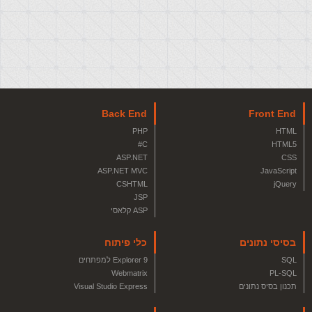
Back End
Front End
PHP
HTML
C#
HTML5
ASP.NET
CSS
ASP.NET MVC
JavaScript
CSHTML
jQuery
JSP
ASP קלאסי
בסיסי נתונים
כלי פיתוח
SQL
Explorer 9 למפתחים
Webmatrix
PL-SQL
תכנון בסיס נתונים
Visual Studio Express