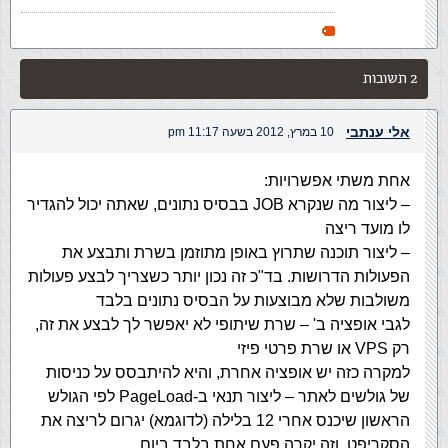
2 תשובות
אלי ענתבי
10 במרץ, 2012 בשעה 11:17 pm
אחת משתי אפשרויות:
– ליצור מה שנקרא JOB בבסיס נתונים, שאתה יכול להגדיר
לו מועד ריצה
– ליצור תוכנה שתרוץ באופן מתוזמן בשרת ותבצע את
הפעולות הדרושות. בד"כ זה נכון יותר כשצריך לבצע פעולות
משולבות שלא מבוצעות על הבסיס נתונים בלבד
לגבי אופציה ב' – שרת שיתופי לא יאפשר לך לבצע את זה,
רק VPS או שרת פרטי פיזי
למקרה כזה יש אופציה אחרת, והיא להיתבסס על כניסות
של גולשים לאתר – ליצור תנאי ב-PageLoad לפי הגולש
הראשון שיכנס אחרי 12 בלילה (לדוגמא) יגרום לריצה את
הסקריפט, וזה יקרה פעם אחת בלבד ביום.