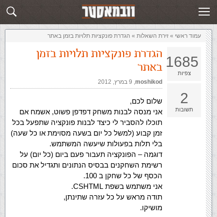
זירת השאלות
שלח תשובה
עמוד ראשי
»
‏זירת השאלות‏
»
הגדרת פונקציות תלויות בזמן באתר
הגדרת פונקציות תלויות בזמן
1685
באתר
צפיות
moshikod
,‏
9 במרץ, 2012
2
שלום לכם,
תשובות
אני מנסה לבנות משחק דפדפן פשוט, אשמח אם
תוכלו להסביר לי כיצד לבנות פונקציה שתפעל בכל
זמן קבוע (למשל כל יום בשעה מסוימת או כל שעה)
בלי תלות בפעולות שיעשה המשתמש.
דוגמה – הפונקציה תעבור פעם ביום (כל יום) על
רשימת השחקנים בבסיס הנתונים ותגדיל את סכום
הכסף של כל שחקן ב 100.
אני משתמש בשפת CSHTML.
תודה מראש על כל עזרה שתינתן,
מושיקו.