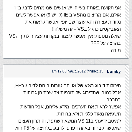
אני תקועה באותה בעייה, יש אנשים שמומחים לדבג בFF
אולם, אם מריצים מהVS ב IE (לי יש 9) אז אפשר לשים
נקודות עצירה והא עוצר שם יופי ואפשר לראות את
האוביקטים כרגיל בVS – זה מעולה!!
שאלה נוספת: איך אפשר לעצור בנקודות עצירה לתוך הVS
בהרצה על FF?
תודה
bumby
15 באפריל, 2012 בשעה 12:05 am
היכולות דיבוג בVS של JS הם טובות ביחס לדיבוג בFF,
אבל כמובן שהדיבוג של תוכניות צד שרת הן גבוהות
בהרבה.
אפשר לראות את הערכים, מידע עליהם, אבל הודעות
השגיאה מאוד כלליות ולא ברורות.
למיטב ידיעתי בVS 11 הנושא השתפר, והיתרון העצום
שאפשר לבחור באיזה דפדפן לדבג. בלחיצה על F5 הוא