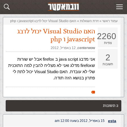
זירת השאלות
שלח תשובה
עמוד ראשי
»
‏זירת השאלות‏
»
האם Visual Studio יכול לדבג javascript ו php
האם Visual Studio יכול לדבג
2260
javascript ו php
צפיות
centerwow
,‏
12 באפריל, 2012
2
אני מדבג java script ב firefox אבל יש שורות
תשובות
שfirefox מדלג ואני לא מצליח להבין למה התוכנית
שלי לא עובדת. האם Visual Studio יכול לתת לי
פתרון בנושא הזה תודה.
2 תשובות
esta
15 באפריל, 2012 בשעה 12:00 am