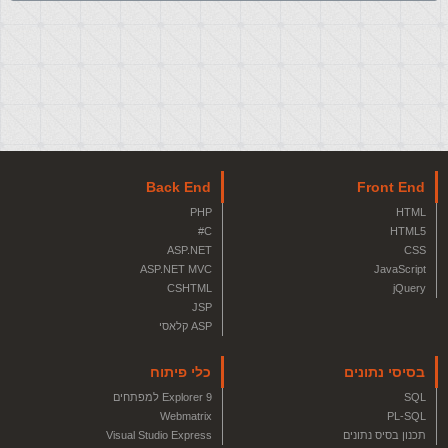
Back End
Front End
PHP
HTML
C#
HTML5
ASP.NET
CSS
ASP.NET MVC
JavaScript
CSHTML
jQuery
JSP
ASP קלאסי
בסיסי נתונים
כלי פיתוח
SQL
Explorer 9 למפתחים
Webmatrix
PL-SQL
תכנון בסיס נתונים
Visual Studio Express