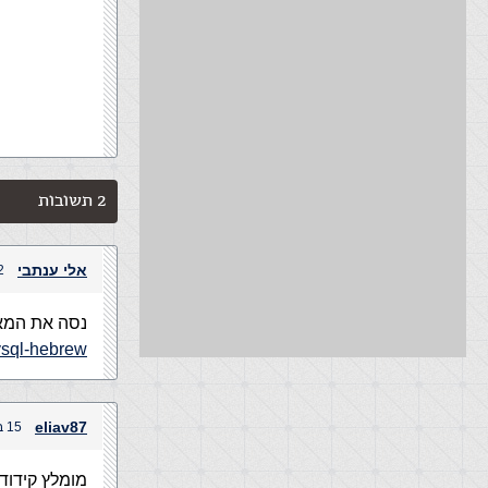
2 תשובות
אלי ענתבי
12 ביוני
נסה את המא
mysql-hebrew
eliav87
15 ביוני, 2012 בשעה 2:42 am
מומלץ קידוד של UTF-8 ותקרא את המדריך שבלי