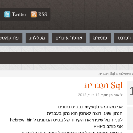
Twitter
RSS
רפרנס
פונטים
אחסון אתרים
מכללות
פודקאסט
ת השאלות‏
»
Sql ועברית
Sql ועברית
ליאור בן יוסף
,‏
12 ביוני, 2012
אני משתמש בmysql כבסיס נתונים
הנתון שאני רוצה לאחסן הוא נתון בעברית
לפני הכול שיניתי את הקידוד של בסיס הנתונים ל hebrew_bin
אני כותב בPHP
הבסיס נתונים מקבל את הנתון אבל כותב אותו בג'בריש