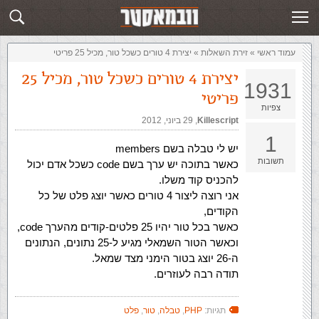
זירת השאלות
שלח תשובה
עמוד ראשי
»
‏זירת השאלות‏
»
יצירת 4 טורים כשכל טור, מכיל 25 פריטי
יצירת 4 טורים כשכל טור, מכיל 25
1931
פריטי
צפיות
Killescript
,‏
29 ביוני, 2012
1
יש לי טבלה בשם members
תשובות
כאשר בתוכה יש ערך בשם code כשכל אדם יכול
להכניס קוד משלו.
אני רוצה ליצור 4 טורים כאשר יוצג פלט של כל
הקודים,
כאשר בכל טור יהיו 25 פלטים-קודים מהערך code,
וכאשר הטור השמאלי מגיע ל-25 נתונים, הנתונים
ה-26 יוצג בטור הימני מצד שמאל.
תודה רבה לעוזרים.
תגיות:
PHP
,
טבלה
,
טור
,
פלט