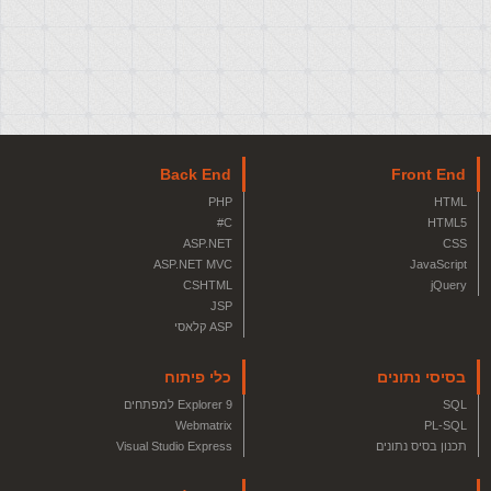
Back End
Front End
PHP
HTML
C#
HTML5
ASP.NET
CSS
ASP.NET MVC
JavaScript
CSHTML
jQuery
JSP
ASP קלאסי
בסיסי נתונים
כלי פיתוח
SQL
Explorer 9 למפתחים
Webmatrix
PL-SQL
תכנון בסיס נתונים
Visual Studio Express