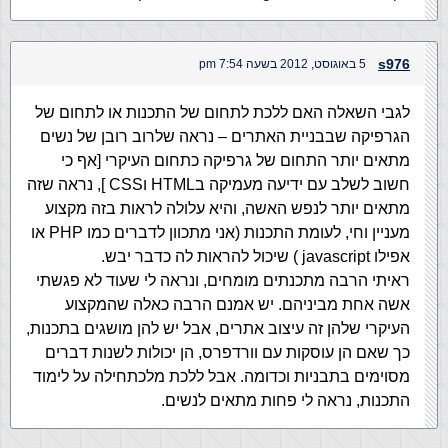
s976
5 באוגוסט, 2012 בשעה 7:54 pm
לגבי השאלה האם ללכת לתחום של התכנות או לתחום של
הגרפיקה שבבניית האתרים – נראה שלרוב רובן של נשים
מתאים יותר התחום של גרפיקה כתחום העיקרי [אף כי
חשוב לשלב עם ידיעה מעמיקה בHTML וCSS ], נראה שזה
מתאים יותר לנפש האשה, והיא עלולה לראות בזה מקצוע
מעניין וחי, לעומת התכנות (אני מתכוון לדברים כמו PHP או
אפילו javascript ) שיכול להראות לה כדבר יבש.
ראיתי הרבה מתכנתים מומחים, ונראה לי שעוד לא פגשתי
אשה אחת מביניהם. יש אמנם הרבה כאלה שהמקצוע
העיקרי שלהן זה עיצוב אתרים, אבל יש להן מושגים בתכנות,
כך שאם הן עוסקות עם וורדפרס, הן יכולות לשנות דברים
מסוימים בתבניות וכדומה. אבל ללכת מלכתחילה על לימוד
התכנות, נראה לי פחות מתאים לנשים.