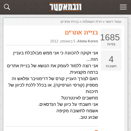
זירת השאלות
שלח תשובה
עמוד ראשי
»
‏זירת השאלות‏
»
בניית אתרים
בניית אתרים
1685
Alona Koren
,‏
5 באוגוסט, 2012
צפיות
אני זקוקה להכוונה כי אני ממש מבולבלת בעניין
4
הזה…
אני רוצה ללמוד לעומק את הנושא של בניית אתרים
תשובות
ברמה מקצועית.
האם לצורך העניין קורס של דרימוויבר ופלאש זה
מספיק (קורסי הגרפיקה), או בכלל ללכת לכיוון של
תיכנות
מחשבים לאינטרנט?
אני חשבתי על כיוון של הנדסאים.
אשמח לתשובה מקיפה
שבוע טוב.