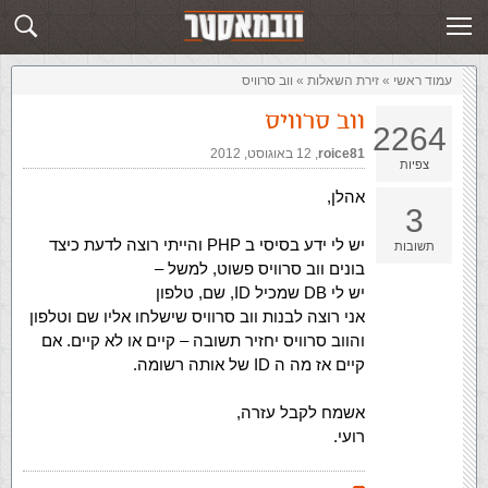
זירת השאלות
שלח תשובה
עמוד ראשי
»
‏זירת השאלות‏
»
ווב סרוויס
ווב סרוויס
2264
roice81
,‏
12 באוגוסט, 2012
צפיות
אהלן,
3
יש לי ידע בסיסי ב PHP והייתי רוצה לדעת כיצד
תשובות
בונים ווב סרוויס פשוט, למשל –
יש לי DB שמכיל ID, שם, טלפון
אני רוצה לבנות ווב סרוויס שישלחו אליו שם וטלפון
והווב סרוויס יחזיר תשובה – קיים או לא קיים. אם
קיים אז מה ה ID של אותה רשומה.
אשמח לקבל עזרה,
רועי.