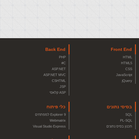
Back End
Front End
PHP
HTML
C#
HTML5
ASP.NET
CSS
ASP.NET MVC
JavaScript
CSHTML
jQuery
JSP
ASP קלאסי
בסיסי נתונים
כלי פיתוח
SQL
Explorer 9 למפתחים
Webmatrix
PL-SQL
תכנון בסיס נתונים
Visual Studio Express