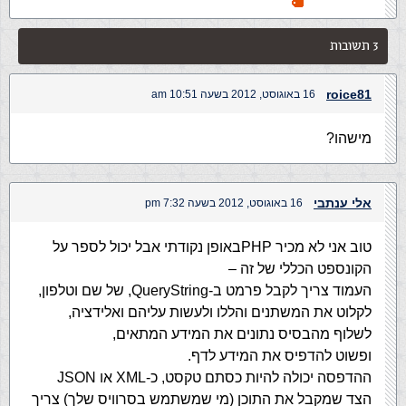
3 תשובות
roice81
16 באוגוסט, 2012 בשעה 10:51 am
מישהו?
אלי ענתבי
16 באוגוסט, 2012 בשעה 7:32 pm
טוב אני לא מכיר PHPבאופן נקודתי אבל יכול לספר על
הקונספט הכללי של זה –
העמוד צריך לקבל פרמט ב-QueryString, של שם וטלפון,
לקלוט את המשתנים והללו ולעשות עליהם ואלידציה,
לשלוף מהבסיס נתונים את המידע המתאים,
ופשוט להדפיס את המידע לדף.
ההדפסה יכולה להיות כסתם טקסט, כ-XML או JSON
הצד שמקבל את התוכן (מי שמשתמש בסרוויס שלך) צריך