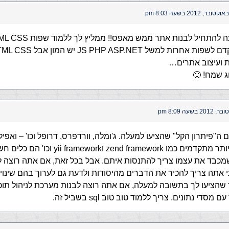
ת ועיצוב אתרים…
ג שמח! 🙂
ה"פיתרון הקל" שהציעו למעלה. ג'ומלה, וורדפרס, דרופל וכו' – ואפילו
ופריימורקס יותר מתקדמים כמו zend framework וmework
מכבד את עצמו צריך להתנסות איתם. אבל בכל זאת, אם אתה רוצה ל
עי אתה צריך להכיר את הדברים מהיסודות ולדעת גם לערוך בהם שינויי
שהציעו לך בתשובה למעלה, אם אתה רוצה לבנות מערכת לניהול תוכן
סדי נתונים. צריך ללמוד טוב טוב sql בשביל זה.