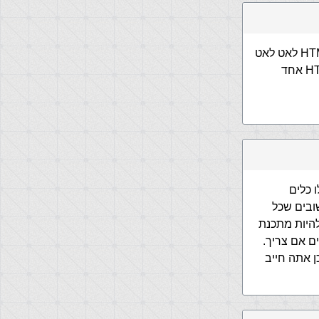
אם אתה רוצה להתחיל לבנות אתר ממש מאפס!! ממליץ לך ללמוד שפות HTML CSS לאט לאט
והלאה להתקדם לשפות אחרות למשל JS PHP ASP.NET יש המון אבל HTML CSS אחד
 כלים
yii fra וכו' הם כלים חשובים שכל
היות מתכנת
ם אם צריך.
 אתה חייב