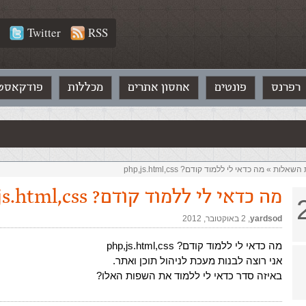
Twitter
RSS
רפרנס
פונטים
אחסון אתרים
מכללות
פודקאסט
ת השאלות‏
»
מה כדאי לי ללמוד קודם? php,js.html,css
מה כדאי לי ללמוד קודם? php,js.html,css
yardsod
,‏
2 באוקטובר, 2012
מה כדאי לי ללמוד קודם? php,js.html,css
אני רוצה לבנות מעכת לניהול תוכן ואתר.
באיזה סדר כדאי לי ללמוד את השפות האלו?