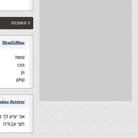
5 תשובות
ShaiGiMac
html
css
js
php
adav Avisror
אני יציע לך
חצי עבודה