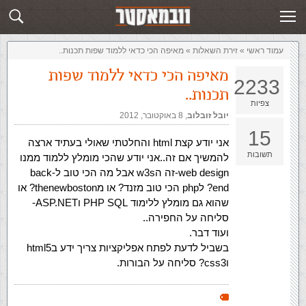
זירת השאלות
שלח תשובה
עמוד ראשי
»
‏זירת השאלות‏
»
מאיפה הכי כדאי ללמוד שפות תכנות..
מאיפה הכי כדאי ללמוד שפות
2233
תכנות..
צפיות
יובל זובלוב
,‏
8 באוקטובר, 2012
15
אני יודע קצת html והחלטתי שאולי בעתיד ארצה
תשובות
להמשיך אם זה..אני יודע שהכי מומלץ ללמוד ממנו
web design-זה הw3s אבל מה הכי טוב לback-
end? לphp הכי טוב מזנד? או מthenewboston? או
שהוא גם מומלץ ללימוד PHP SQL וASP.NET-
סליחה על החפירה..
ועוד דבר.
בשביל לדעת לפתח אפליקציות צריך ידע בhtml5
וcss3? סליחה על הבורות.