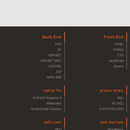
Back End
Front End
PHP
HTML
C#
HTML5
ASP.NET
CSS
ASP.NET MVC
JavaScript
CSHTML
jQuery
JSP
ASP קלאסי
בסיסי נתונים
כלי פיתוח
SQL
Explorer 9 למפתחים
Webmatrix
PL-SQL
תכנון בסיס נתונים
Visual Studio Express
מערכות תוכן
תוכן נלווה
SEO
WordPress