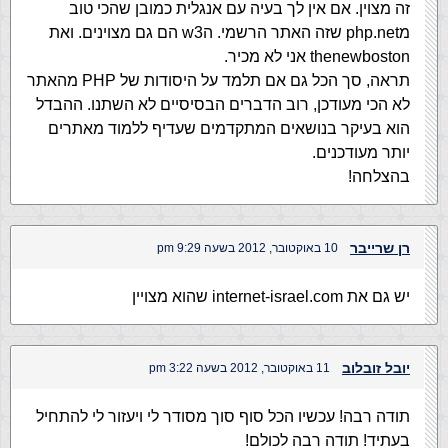
זה מצוין. אם אין לך בעיה עם אנגלית כמובן שהכי טוב
מphp.net שזה האתר הרשמי. הw3 הם גם מצוינים. ואת
thenewboston אני לא מכיר.
תראה, סך הכל גם אם תלמד על היסודות של PHP מהאתר
לא הכי מעודכן, רוב הדברים הבסיסיים לא השתנו. ההבדל
הוא בעיקר בנושאים המתקדמים שעדיף ללמוד מאתרים
יותר מעודכנים.
בהצלחה!
רן שרייבר
10 באוקטובר, 2012 בשעה 9:29 pm
יש גם את internet-israel.com שהוא מצויין
יובל זובלוב
11 באוקטובר, 2012 בשעה 3:22 pm
תודה רבה! עכשיו הכל סוף סוך מסודר לי ויעזור לי להתחיל
בעתיד! תודה רבה לכולם!