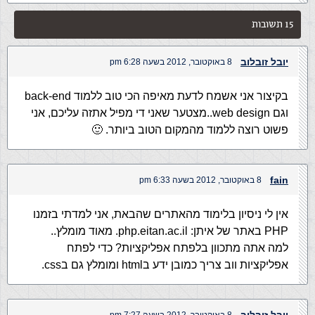
15 תשובות
יובל זובלוב
8 באוקטובר, 2012 בשעה 6:28 pm
בקיצור אני אשמח לדעת מאיפה הכי טוב ללמוד back-end
וגם web design..מצטער שאני די מפיל אתזה עליכם, אני
פשוט רוצה ללמוד מהמקום הטוב ביותר. 🙂
fain
8 באוקטובר, 2012 בשעה 6:33 pm
אין לי ניסיון בלימוד מהאתרים שהבאת, אני למדתי בזמנו
PHP באתר של איתן: php.eitan.ac.il. מאוד מומלץ..
למה אתה מתכוון בלפתח אפליקציות? כדי לפתח
אפליקציות ווב צריך כמובן ידע בhtml ומומלץ גם בcss.